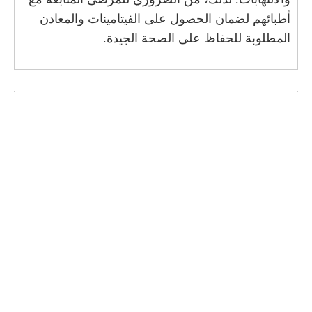
أطبائهم لضمان الحصول على الفيتامينات والمعادن
المطلوبة للحفاظ على الصحة الجيدة.
متطلبات ما بعد الجراحة: العناية
والرعاية اللازمة
بعد إجراء تكميم المعدة، سيكون على المرضى
الالتزام بنظام غذائي سائل لمدة أسبوعين على الأقل،
ثم الانتقال تدريجيًا إلى الأطعمة الصلبة. كما يُنصح
بممارسة التمارين الرياضية بانتظام لتحسين نتائج
العملية.
أما في حالة تحويل المسار، فإن العناية بعد الجراحة