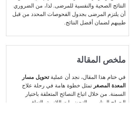
النتائج الصحية والنفسية للمرضى. لذا، من الضروري
أن يلتزم المرضى بجدول الفحوصات المحدد من قبل
طبيبهم لضمان أفضل النتائج.
ملخص المقالة
في ختام هذا المقال، نجد أن عملية
تحويل مسار
المعدة المصغر
تمثل خطوة هامة في رحلة علاج
السمنة. من خلال اتباع النصائح المتعلقة باختيار
الجراح المناسب، التحضيرات اللازمة، التعافي،
والتعامل مع المخاطر، يمكن للمرضى تحقيق النتائج
المرجوة. لذا، ينصح الجميع بالتفكير بجدية في هذه
العملية، واتباع الإجراءات والتوجيهات لضمان نجاحها.