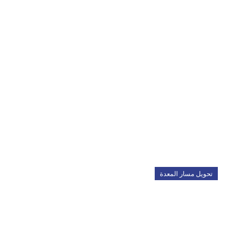
تحويل مسار المعدة
تحويل مسار المعدة المصغر:
6 نصائح لضمان نجاح العملية