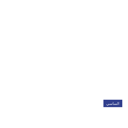
الساسي
عملية الساسي: 7 أسباب
تجعلها الخيار الأمثل لعلاج